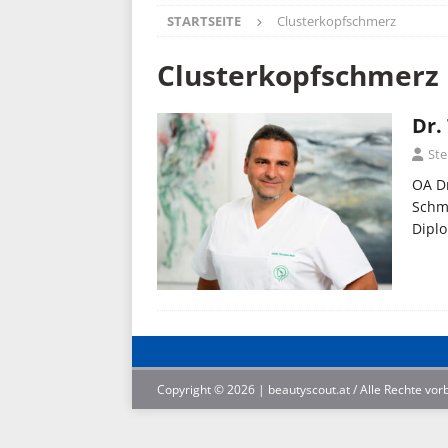
STARTSEITE
Clusterkopfschmerz
Clusterkopfschmerz
Dr.
Ste
OA Dr
Schme
Dipl
Copyright © 2026 | beautyscout.at / Alle Rechte vor