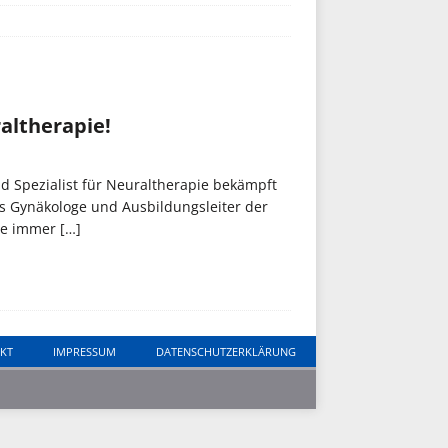
raltherapie!
d Spezialist für Neuraltherapie bekämpft
ls Gynäkologe und Ausbildungsleiter der
pie immer
[…]
KT
IMPRESSUM
DATENSCHUTZERKLÄRUNG