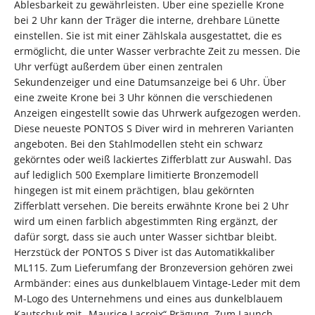
Ablesbarkeit zu gewährleisten. Über eine spezielle Krone
bei 2 Uhr kann der Träger die interne, drehbare Lünette
einstellen. Sie ist mit einer Zählskala ausgestattet, die es
ermöglicht, die unter Wasser verbrachte Zeit zu messen. Die
Uhr verfügt außerdem über einen zentralen
Sekundenzeiger und eine Datumsanzeige bei 6 Uhr. Über
eine zweite Krone bei 3 Uhr können die verschiedenen
Anzeigen eingestellt sowie das Uhrwerk aufgezogen werden.
Diese neueste PONTOS S Diver wird in mehreren Varianten
angeboten. Bei den Stahlmodellen steht ein schwarz
gekörntes oder weiß lackiertes Zifferblatt zur Auswahl. Das
auf lediglich 500 Exemplare limitierte Bronzemodell
hingegen ist mit einem prächtigen, blau gekörnten
Zifferblatt versehen. Die bereits erwähnte Krone bei 2 Uhr
wird um einen farblich abgestimmten Ring ergänzt, der
dafür sorgt, dass sie auch unter Wasser sichtbar bleibt.
Herzstück der PONTOS S Diver ist das Automatikkaliber
ML115. Zum Lieferumfang der Bronzeversion gehören zwei
Armbänder: eines aus dunkelblauem Vintage-Leder mit dem
M-Logo des Unternehmens und eines aus dunkelblauem
Kautschuk mit „Maurice Lacroix“ Prägung. Zum Launch