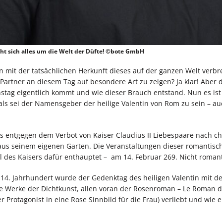
t sich alles um die Welt der Düfte! ©bote GmbH
hon mit der tatsächlichen Herkunft dieses auf der ganzen Welt verb
artner an diesem Tag auf besondere Art zu zeigen? Ja klar! Aber d
tag eigentlich kommt und wie dieser Brauch entstand. Nun es ist k
als sei der Namensgeber der heilige Valentin von Rom zu sein – a
s entgegen dem Verbot von Kaiser Claudius II Liebespaare nach chr
aus seinem eigenen Garten. Die Veranstaltungen dieser romantis
 des Kaisers dafür enthauptet – am 14. Februar 269. Nicht romant
m 14. Jahrhundert wurde der Gedenktag des heiligen Valentin mit de
he Werke der Dichtkunst, allen voran der Rosenroman – Le Roman d
Protagonist in eine Rose Sinnbild für die Frau) verliebt und wie e