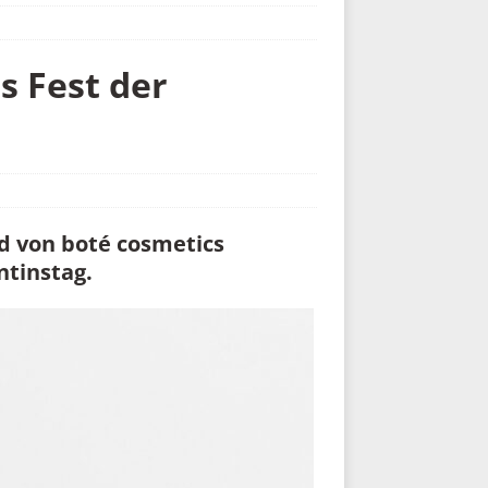
s Fest der
nd von boté cosmetics
ntinstag.