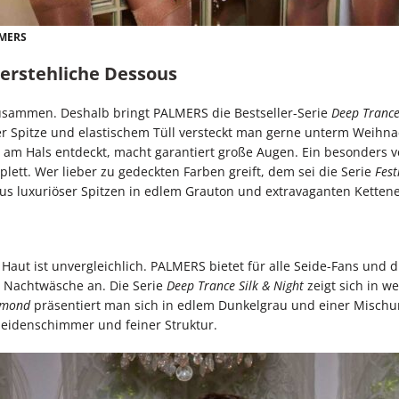
LMERS
erstehliche Dessous
usammen. Deshalb bringt PALMERS die Bestseller-Serie
Deep Tranc
rter Spitze und elastischem Tüll versteckt man gerne unterm Wei
 am Hals entdeckt, macht garantiert große Augen. Ein besonders 
ett. Wer lieber zu gedeckten Farben greift, dem sei die Serie
Fest
us luxuriöser Spitzen in edlem Grauton und extravaganten Kette
Haut ist unvergleichlich. PALMERS bietet für alle Seide-Fans und d
 Nachtwäsche an. Die Serie
Deep Trance Silk & Night
zeigt sich in w
amond
präsentiert man sich in edlem Dunkelgrau und einer Mischu
Seidenschimmer und feiner Struktur.