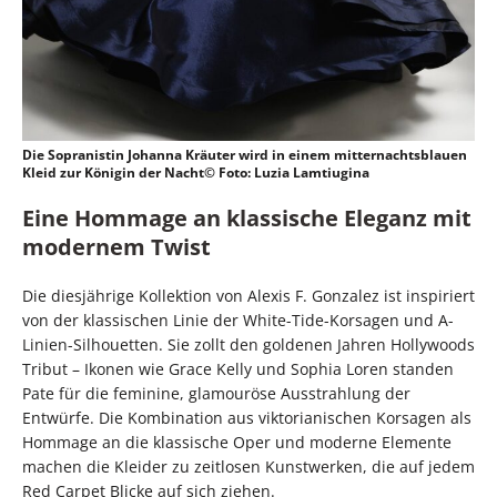
Die Sopranistin Johanna Kräuter wird in einem mitternachtsblauen
Kleid zur Königin der Nacht© Foto: Luzia Lamtiugina
Eine Hommage an klassische Eleganz mit
modernem Twist
Die diesjährige Kollektion von Alexis F. Gonzalez ist inspiriert
von der klassischen Linie der White-Tide-Korsagen und A-
Linien-Silhouetten. Sie zollt den goldenen Jahren Hollywoods
Tribut – Ikonen wie Grace Kelly und Sophia Loren standen
Pate für die feminine, glamouröse Ausstrahlung der
Entwürfe. Die Kombination aus viktorianischen Korsagen als
Hommage an die klassische Oper und moderne Elemente
machen die Kleider zu zeitlosen Kunstwerken, die auf jedem
Red Carpet Blicke auf sich ziehen.